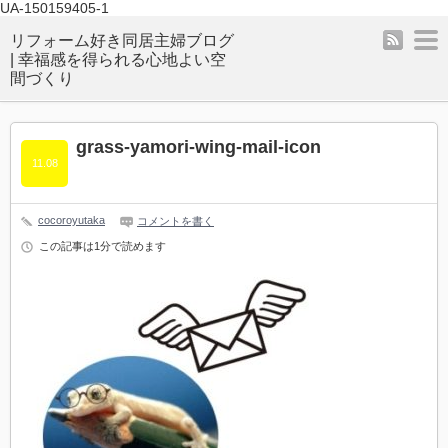
UA-150159405-1
rss
m
リフォーム好き同居主婦ブログ
| 幸福感を得られる心地よい空
間づくり
grass-yamori-wing-mail-icon
11.08
cocoroyutaka
コメントを書く
この記事は1分で読めます