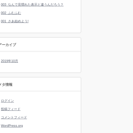
003_なんで見慣れた表示と違うんだろう？
002_ふむふむ
001_さあ始めよう!
アーカイブ
2019年10月
メタ情報
ログイン
投稿フィード
コメントフィード
WordPress.org