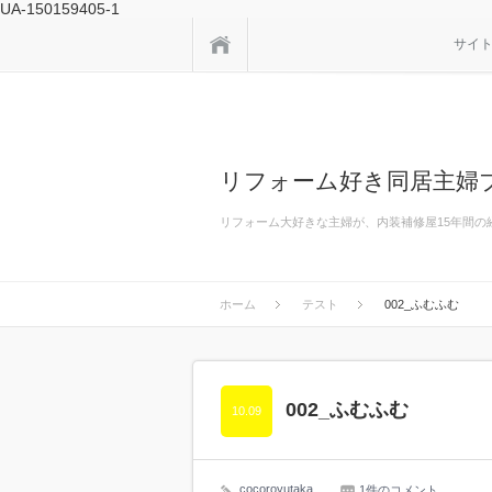
UA-150159405-1
ホーム
サイ
リフォーム好き同居主婦ブ
リフォーム大好きな主婦が、内装補修屋15年間
ホーム
テスト
002_ふむふむ
002_ふむふむ
10.09
cocoroyutaka
1件のコメント