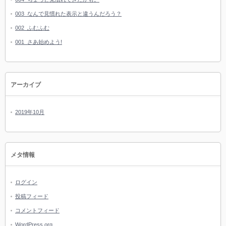
003_なんで見慣れた表示と違うんだろう？
002_ふむふむ
001_さあ始めよう!
アーカイブ
2019年10月
メタ情報
ログイン
投稿フィード
コメントフィード
WordPress.org